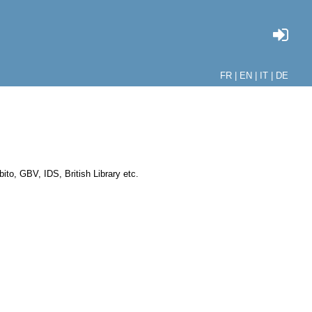
FR |
EN |
IT |
DE
ito, GBV, IDS, British Library etc.